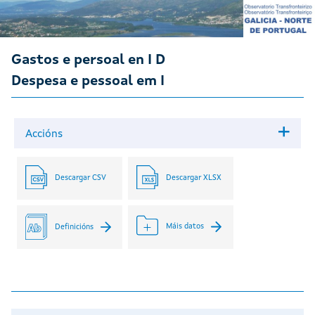
Gastos e persoal en I D
Despesa e pessoal em I
Accións
Descargar CSV
Descargar XLSX
Máis datos
Definicións