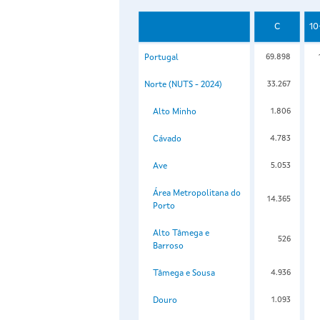
C
10
Portugal
69.898
Norte (NUTS - 2024)
33.267
Alto Minho
1.806
Cávado
4.783
Ave
5.053
Área Metropolitana do
14.365
Porto
Alto Tâmega e
526
Barroso
Tâmega e Sousa
4.936
Douro
1.093