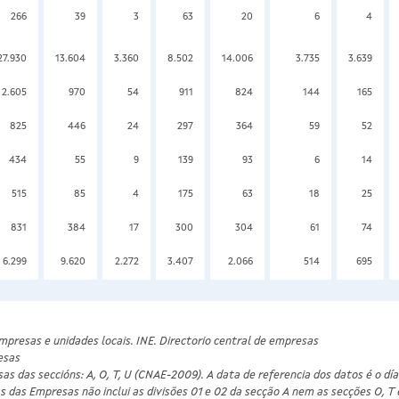
266
39
3
63
20
6
4
27.930
13.604
3.360
8.502
14.006
3.735
3.639
2.605
970
54
911
824
144
165
825
446
24
297
364
59
52
434
55
9
139
93
6
14
515
85
4
175
63
18
25
831
384
17
300
304
61
74
6.299
9.620
2.272
3.407
2.066
514
695
empresas e unidades locais. INE. Directorio central de empresas
esas
as das seccións: A, O, T, U (CNAE-2009). A data de referencia dos datos é o día
 das Empresas não inclui as divisões 01 e 02 da secção A nem as secções O, T 