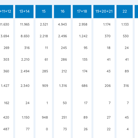
+11+12
13+14
15
16
17+18
19+20+21
22
11.630
11.965
2.521
4.943
2.958
1.174
1.133
3.694
8.650
2.218
2.496
1.242
370
530
269
316
11
245
95
18
24
303
2.210
61
286
135
41
41
360
2.494
285
212
174
43
89
1.427
2.340
909
1.316
686
206
316
162
24
1
50
17
7
7
420
1.150
948
251
89
27
45
487
77
0
73
26
22
4