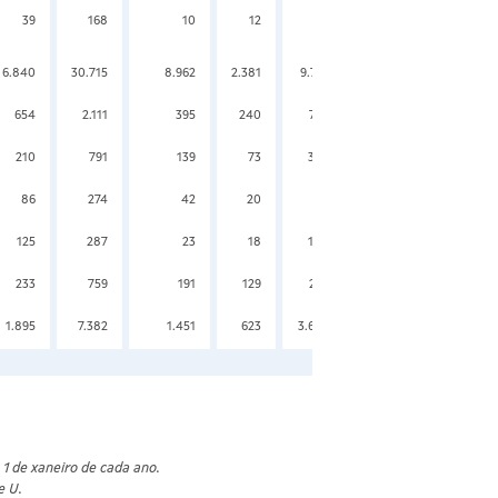
39
168
10
12
28
16
31
6.840
30.715
8.962
2.381
9.751
9.308
13.534
654
2.111
395
240
747
661
1.195
210
791
139
73
334
280
455
86
274
42
20
91
68
123
125
287
23
18
108
78
78
233
759
191
129
214
235
539
1.895
7.382
1.451
623
3.638
2.240
2.841
 1 de xaneiro de cada ano.
e U.