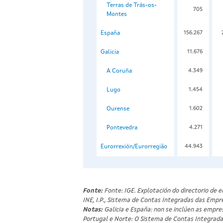
Terras de Trás-os-
705
Montes
España
156.267
Galicia
11.676
A Coruña
4.349
Lugo
1.454
Ourense
1.602
Pontevedra
4.271
Eurorrexión/Eurorregião
44.943
Fonte:
Fonte: IGE. Explotación do directorio de 
INE, I.P., Sistema de Contas Integradas das Empr
Notas:
Galicia e España: non se inclúen as empres
Portugal e Norte: O Sistema de Contas Integradas