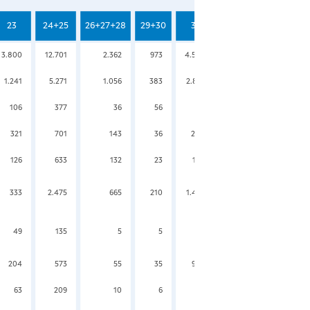
23
24+25
26+27+28
29+30
31
32
33
3.800
12.701
2.362
973
4.545
3.833
5.360
1.241
5.271
1.056
383
2.891
1.579
1.646
106
377
36
56
71
83
99
321
701
143
36
248
114
143
126
633
132
23
145
147
190
333
2.475
665
210
1.427
1.079
976
49
135
5
5
15
21
28
204
573
55
35
930
86
123
63
209
10
6
27
33
56